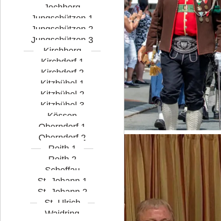
Jochberg
Jungschützen 1
Jungschützen 2
Jungschützen 3
Kirchberg
Kirchdorf 1
Kirchdorf 2
Kitzbühel 1
Kitzbühel 2
Kitzbühel 3
Kössen
Oberndorf 1
Oberndorf 2
Reith 1
Reith 2
Scheffau
St. Johann 1
St. Johann 2
St. Ulrich
Waidring