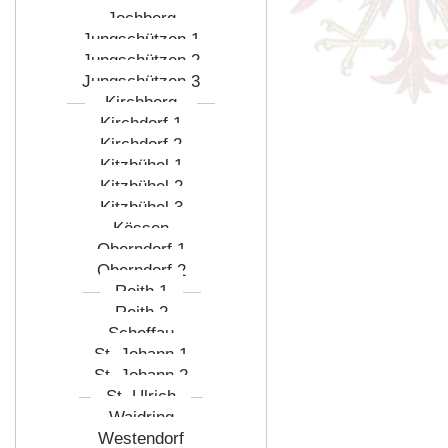
Jochberg
Jungschützen 1
Jungschützen 2
Jungschützen 3
Kirchberg
Kirchdorf 1
Kirchdorf 2
Kitzbühel 1
Kitzbühel 2
Kitzbühel 3
Kössen
Oberndorf 1
Oberndorf 2
Reith 1
Reith 2
Scheffau
St. Johann 1
St. Johann 2
St. Ulrich
Waidring
Westendorf