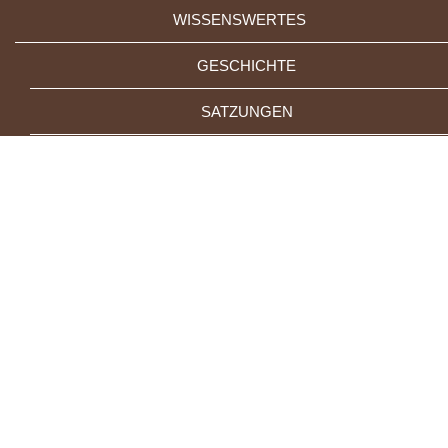
WISSENSWERTES
GESCHICHTE
SATZUNGEN
LINKS
MITGLIEDS - KOMPANIEN
©
FUTUREWEB GMBH