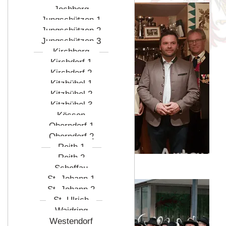
Jochberg
Jungschützen 1
Jungschützen 2
Jungschützen 3
Kirchberg
Kirchdorf 1
Kirchdorf 2
Kitzbühel 1
Kitzbühel 2
Kitzbühel 3
Kössen
Oberndorf 1
Oberndorf 2
Reith 1
Reith 2
Scheffau
2025
St. Johann 1
St. Johann 2
St. Ulrich
Waidring
Westendorf