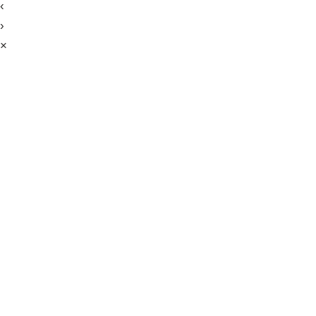
‹
›
×