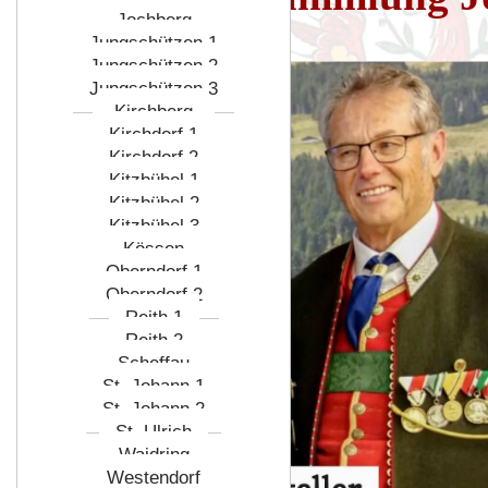
Jochberg
Jungschützen 1
Jungschützen 2
Jungschützen 3
Kirchberg
Kirchdorf 1
Kirchdorf 2
Kitzbühel 1
Kitzbühel 2
Kitzbühel 3
Kössen
Oberndorf 1
Oberndorf 2
Reith 1
Reith 2
Scheffau
St. Johann 1
St. Johann 2
St. Ulrich
Waidring
Westendorf