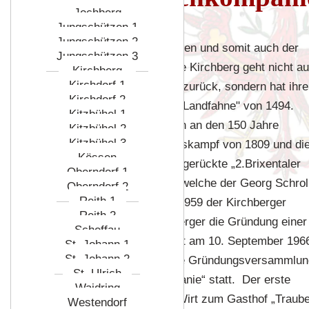
Jochberg
Jungschützen 1
Jungschützen 2
Das Brixentaler Schützenwesen und somit auch der
Jungschützen 3
Ursprung der Schützenkompanie Kirchberg geht nicht au
Kirchberg
Kirchdorf 1
das „Tiroler Landlibell" von 1511 zurück, sondern hat ihr
Kirchdorf 2
Ursprung in der „Salzburger Landfahne" von 1494.
Kitzbühel 1
Anlässlich zum Gedenken an den 150 Jahre
Kitzbühel 2
Kitzbühel 3
zurückliegenden Tiroler Freiheitskampf von 1809 und di
Kössen
Erinnerung an die damals ausgerückte „2.Brixentaler
Oberndorf 1
Schützenkompanie Kirchberg", welche der Georg Schrol
Oberndorf 2
Reith 1
befehligte, regte im Jahre 1959 der Kirchberger
Reith 2
Heimatforscher Anton Flecksberger die Gründung einer
Scheffau
Schützenkompanie an. Aber erst am 10. September 196
St. Johann 1
St. Johann 2
fand im Gasthof Untern Rain die Gründungsversammlun
St. Ulrich
der „Schroll Schützenkompanie“ statt. Der erste
Waidring
Hauptmann war Thomas Pendl, Wirt zum Gasthof „Traube
Westendorf