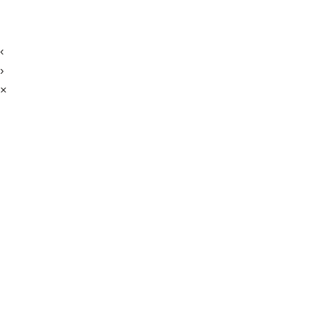
‹
›
×