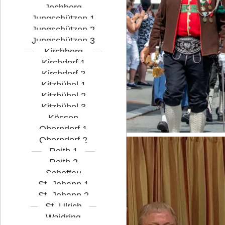
Jochberg
Jungschützen 1
Jungschützen 2
Jungschützen 3
Kirchberg
Kirchdorf 1
Kirchdorf 2
Kitzbühel 1
Kitzbühel 2
Kitzbühel 3
Kössen
Oberndorf 1
Oberndorf 2
Reith 1
Reith 2
Scheffau
St. Johann 1
St. Johann 2
St. Ulrich
Waidring