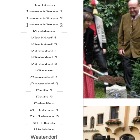
Jochberg
Jungschützen 1
Jungschützen 2
Jungschützen 3
Kirchberg
Kirchdorf 1
Kirchdorf 2
Kitzbühel 1
Kitzbühel 2
Kitzbühel 3
Kössen
Oberndorf 1
Oberndorf 2
Reith 1
Reith 2
Scheffau
St. Johann 1
St. Johann 2
St. Ulrich
Waidring
Westendorf