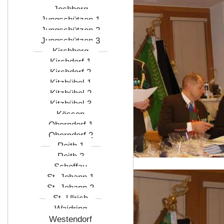
Jochberg
Jungschützen 1
Jungschützen 2
Jungschützen 3
Kirchberg
Kirchdorf 1
Kirchdorf 2
Kitzbühel 1
Kitzbühel 2
Kitzbühel 3
Kössen
Oberndorf 1
Oberndorf 2
Reith 1
Reith 2
Scheffau
St. Johann 1
St. Johann 2
St. Ulrich
Waidring
Westendorf