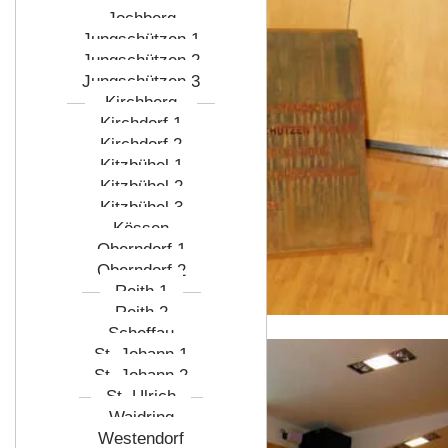
Jochberg
Jungschützen 1
Jungschützen 2
Jungschützen 3
Kirchberg
Kirchdorf 1
Kirchdorf 2
Kitzbühel 1
Kitzbühel 2
Kitzbühel 3
Kössen
Oberndorf 1
Oberndorf 2
Reith 1
Reith 2
Scheffau
St. Johann 1
St. Johann 2
St. Ulrich
Waidring
Westendorf