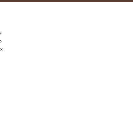
‹
›
×