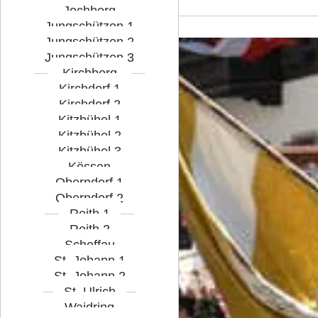
Jochberg
Jungschützen 1
Jungschützen 2
Jungschützen 3
Kirchberg
Kirchdorf 1
Kirchdorf 2
Kitzbühel 1
Kitzbühel 2
Kitzbühel 3
Kössen
Oberndorf 1
Oberndorf 2
Reith 1
Reith 2
Scheffau
St. Johann 1
St. Johann 2
St. Ulrich
Waidring