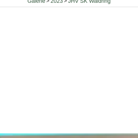
Galerie
>
2023
>
JHV SK Waidring