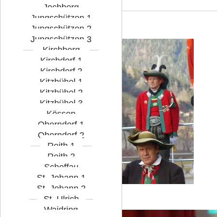
Jochberg
Jungschützen 1
Jungschützen 2
2020
Jungschützen 3
Kirchberg
Kirchdorf 1
Kirchdorf 2
Kitzbühel 1
Kitzbühel 2
Kitzbühel 3
Kössen
Oberndorf 1
Oberndorf 2
Reith 1
Reith 2
Scheffau
St. Johann 1
St. Johann 2
St. Ulrich
Waidring